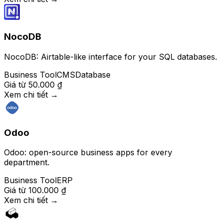
NocoDB
NocoDB: Airtable-like interface for your SQL databases.
Business Tool
CMS
Database
Giá từ
50.000 ₫
Xem chi tiết
→
Odoo
Odoo: open-source business apps for every
department.
Business Tool
ERP
Giá từ
100.000 ₫
Xem chi tiết
→