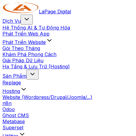
LaPage Digital
Dịch Vụ
Hệ Thống AI & Tự Động Hóa
Phát Triển Web App
Phát Triển Website
Gói Theo Tháng
Khám Phá Phong Cách
Giải Pháp Dữ Liệu
Hạ Tầng & Lưu Trữ (Hosting)
Sản Phẩm
Replage
Hosting
Website (Wordpress/Drupal/Joomla/...)
n8n
Odoo
Ghost CMS
Metabase
Superset