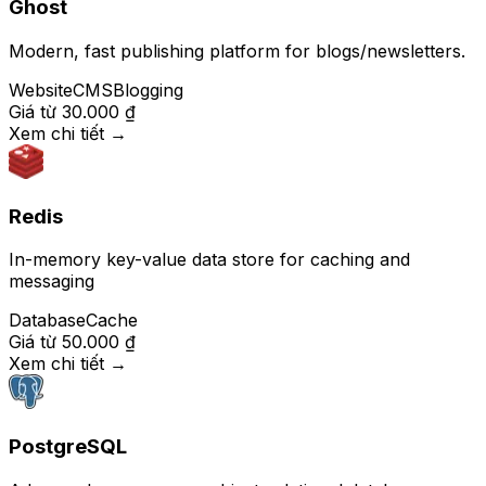
Ghost
Modern, fast publishing platform for blogs/newsletters.
Website
CMS
Blogging
Giá từ
30.000 ₫
Xem chi tiết
→
Redis
In-memory key-value data store for caching and
messaging
Database
Cache
Giá từ
50.000 ₫
Xem chi tiết
→
PostgreSQL