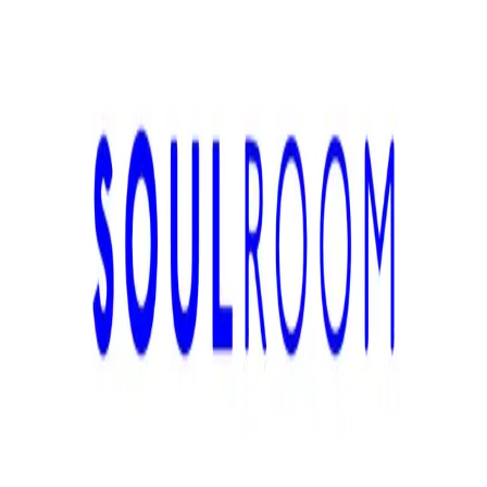
Bộ phận triển khai
Xem chi tiết
Website Công Ty
·
2 thg 7
·
8
phút đọc
Module K: Biến năng lực dự án thành một kênh
uy tín doanh nghiệp sở hữu
Module K là ví dụ về cách một công ty kiến trúc và thiết
kế có thể dùng website như một kênh uy tín sở hữu: nơi
trình bày dự án, giảm ma sát bán hàng và giúp khách
hàng mới hiểu vì sao họ nên tin doanh nghiệp.
LP
LaPage Digital
Bộ phận triển khai
Xem chi tiết
Website Công Ty
·
17 thg 6
·
11
phút đọc
Case Study Soulroom.vn: Biến Website Thành
Một Kênh Thương Hiệu Doanh Nghiệp Sở Hữu
Case study của LaPage Digital về cách chúng tôi thiết kế