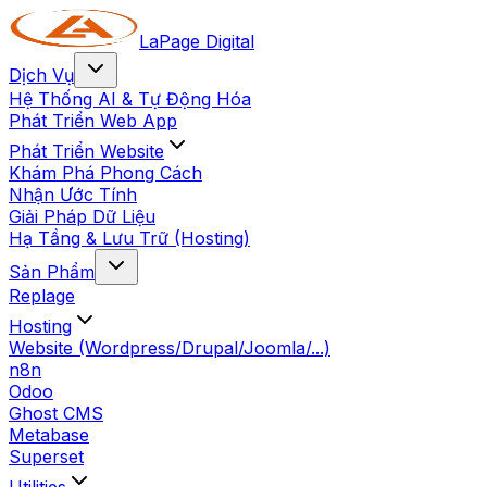
LaPage Digital
Dịch Vụ
Hệ Thống AI & Tự Động Hóa
Phát Triển Web App
Phát Triển Website
Khám Phá Phong Cách
Nhận Ước Tính
Giải Pháp Dữ Liệu
Hạ Tầng & Lưu Trữ (Hosting)
Sản Phẩm
Replage
Hosting
Website (Wordpress/Drupal/Joomla/...)
n8n
Odoo
Ghost CMS
Metabase
Superset